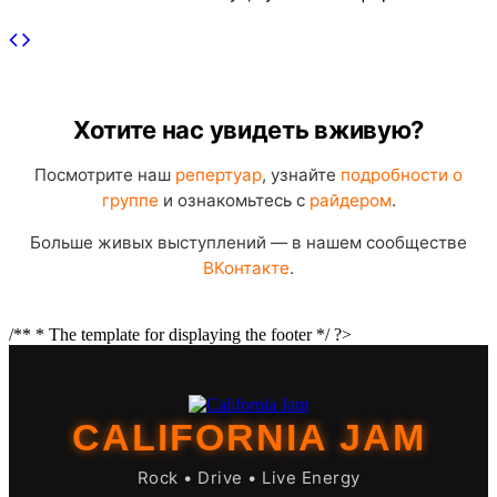
Хотите нас увидеть вживую?
Посмотрите наш
репертуар
, узнайте
подробности о
группе
и ознакомьтесь с
райдером
.
Больше живых выступлений — в нашем сообществе
ВКонтакте
.
/** * The template for displaying the footer */ ?>
CALIFORNIA JAM
Rock • Drive • Live Energy